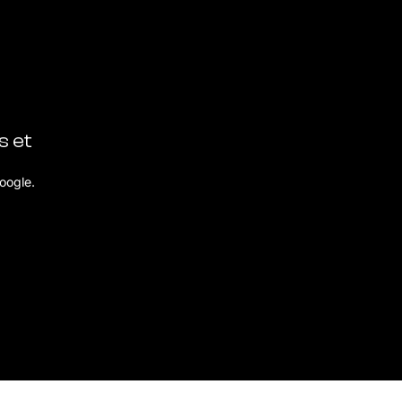
s et
oogle.