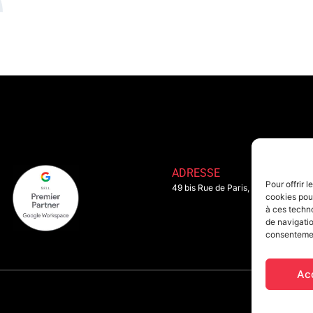
ADRESSE
Pour offrir 
49 bis Rue de Paris, 92110 Clichy
cookies pour
à ces techn
de navigatio
consentement
Ac