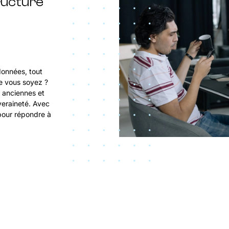
ructure
données, tout
ue vous soyez ?
, anciennes et
veraineté. Avec
 pour répondre à