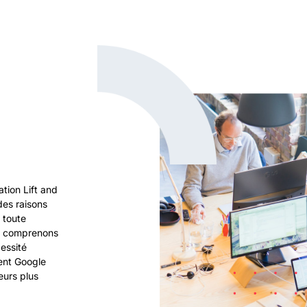
tion Lift and
des raisons
 toute
us comprenons
essité
sent Google
eurs plus